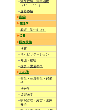
救命救急・集中治療
（ICU・CCU）
臓器移植
薬学
看護学
看護（学生向け）
栄養
医療技術
検査
リハビリテーション
介護・福祉
鍼灸・柔道整復
その他
衛生・公衆衛生・保健
学
法医学
災害医学
病院管理・経営・医療
安全