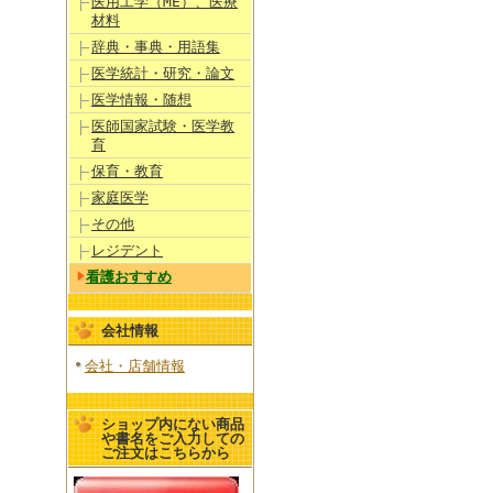
医用工学（ME）、医療
材料
辞典・事典・用語集
医学統計・研究・論文
医学情報・随想
医師国家試験・医学教
育
保育・教育
家庭医学
その他
レジデント
看護おすすめ
会社情報
会社・店舗情報
ショップ内にない商品
や書名をご入力しての
ご注文はこちらから