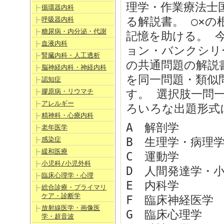
理学・作業療法士
循環器内科
る解説書。 ○×
呼吸器内科
糖尿病・内分泌・代謝
記憶を助ける。 
血液内科
ョン・バンクシリ
腎臓内科・人工透析
の共通問題の解説書
脳神経内科・神経内科
を同一問題・類似
認知症
膠原病・リウマチ
す。 選択肢一問
アレルギー
ろいろな出題形式に対
精神科・心療内科
A 解剖学
老年医学
感染症
B 生理学・病理
緩和医療
C 運動学
小児科/小児外科
D 人間発達学・
臨床心理学・心理
E 内科学
総合診療・プライマリ
ケア・診断学
F 臨床神経医学
放射線医学・画像医
G 臨床心理学
学・超音波