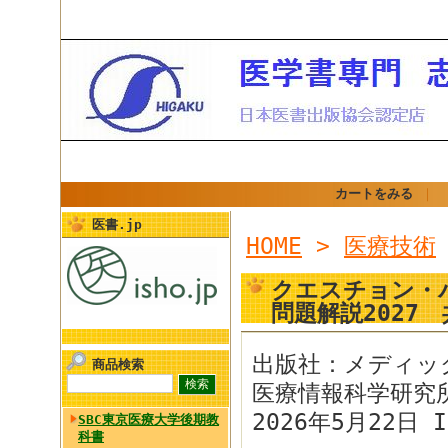
カートをみる
｜
医書.jp
HOME
>
医療技術
クエスチョン・
問題解説2027
出版社：メディッ
商品検索
医療情報科学研究
2026年5月22日 I
SBC東京医療大学後期教
科書