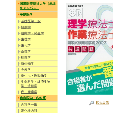
国際医療福祉大学（赤坂
キャンパス）
基礎医学
基礎医学一般
解剖学
組織学・発生学
生理学
生化学
薬理学
病理学
微生物学
免疫学
寄生虫・医動物学
生命科学・細胞生物
学・遺伝学
癌・腫瘍学
臨床医学／内科系
拡大表示
内科学一般
消化器内科