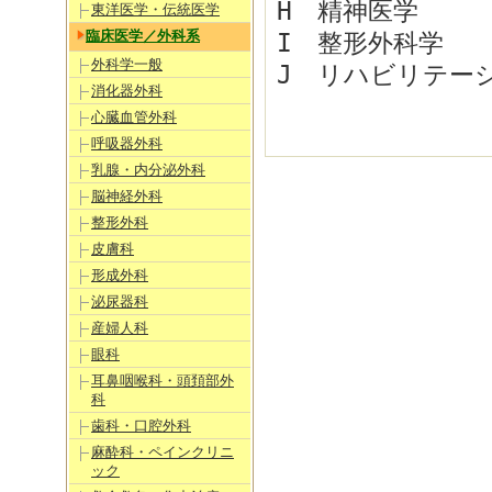
H 精神医学
東洋医学・伝統医学
臨床医学／外科系
I 整形外科学
外科学一般
J リハビリテー
消化器外科
心臓血管外科
呼吸器外科
乳腺・内分泌外科
脳神経外科
整形外科
皮膚科
形成外科
泌尿器科
産婦人科
眼科
耳鼻咽喉科・頭頚部外
科
歯科・口腔外科
麻酔科・ペインクリニ
ック