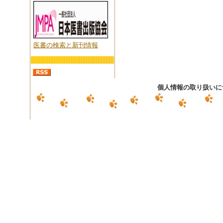
医書の検索と新刊情報
個人情報の取り扱いに