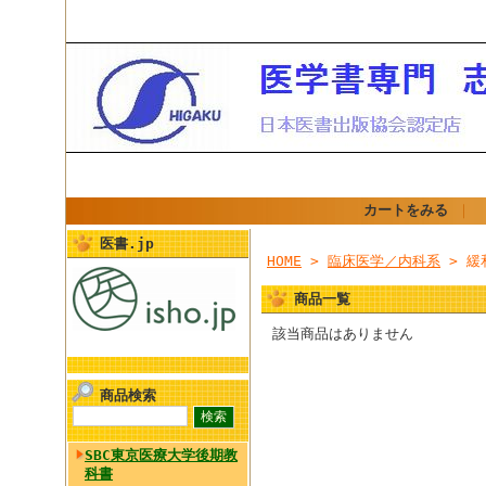
カートをみる
｜
医書.jp
HOME
>
臨床医学／内科系
> 緩
商品一覧
該当商品はありません
商品検索
SBC東京医療大学後期教
科書