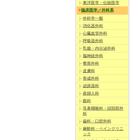
東洋医学・伝統医学
臨床医学／外科系
外科学一般
消化器外科
心臓血管外科
呼吸器外科
乳腺・内分泌外科
脳神経外科
整形外科
皮膚科
形成外科
泌尿器科
産婦人科
眼科
耳鼻咽喉科・頭頚部外
科
歯科・口腔外科
麻酔科・ペインクリニ
ック