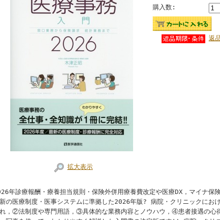
購入数:
返
拡大表示
026年診療報酬・療養担当規則・保険外併用療養費改定や医療DX，マイナ保
新の医療制度・医事システムに準拠した2026年版? 病院・クリニックにお
れ，②法制度や専門用語，③具体的な業務内容とノウハウ，④患者接遇の心得