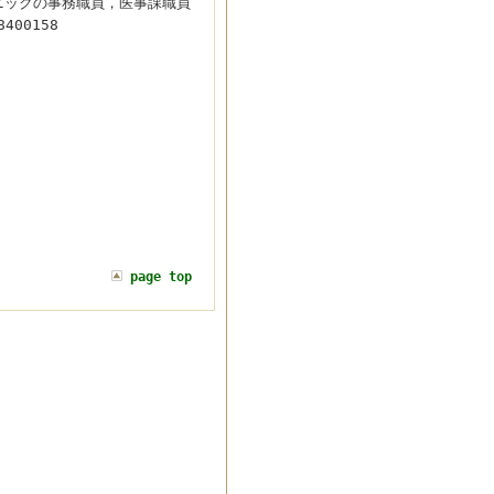
ニックの事務職員，医事課職員
00158
page top