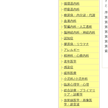
ト
循環器内科
と
呼吸器内科
序
糖尿病・内分泌・代謝
第
血液内科
第
腎臓内科・人工透析
第
第
脳神経内科・神経内科
第
認知症
第
膠原病・リウマチ
第
アレルギー
索
精神科・心療内科
老年医学
感染症
緩和医療
小児科/小児外科
臨床心理学・心理
総合診療・プライマリ
ケア・診断学
放射線医学・画像医
学・超音波