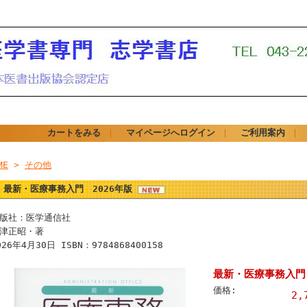
カートをみる
｜
マイページへログイン
｜
ご利用案内
｜
ME
>
その他
最新・医療事務入門 2026年版
版社：医学通信社
津正昭・著
026年4月30日 ISBN：9784868400158
最新・医療事務入門 
価格:
2,