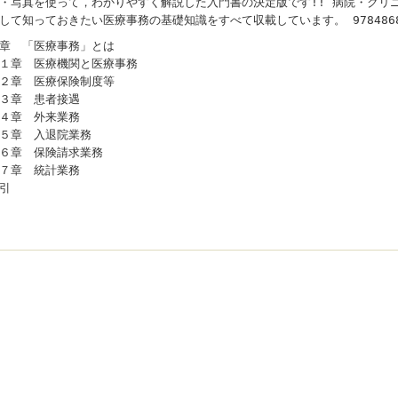
・写真を使って，わかりやすく解説した入門書の決定版です!! 病院・クリ
して知っておきたい医療事務の基礎知識をすべて収載しています。 97848684
章 「医療事務」とは
１章 医療機関と医療事務
２章 医療保険制度等
３章 患者接遇
４章 外来業務
５章 入退院業務
６章 保険請求業務
７章 統計業務
引