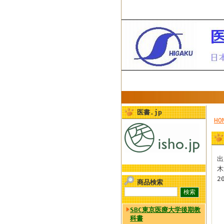
医書.jp
HO
出
木
2
商品検索
SBC東京医療大学後期教
科書