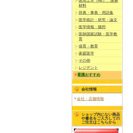
医用工学（ME）、医療
材料
辞典・事典・用語集
医学統計・研究・論文
医学情報・随想
医師国家試験・医学教
育
保育・教育
家庭医学
その他
レジデント
看護おすすめ
会社情報
会社・店舗情報
ショップ内にない商品
や書名をご入力しての
ご注文はこちらから