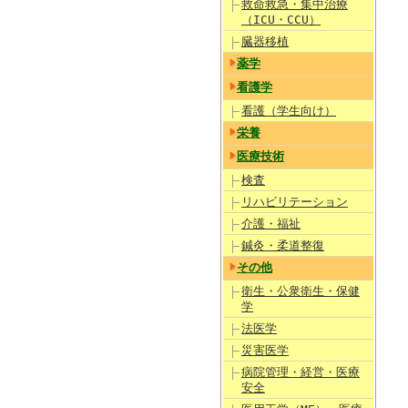
救命救急・集中治療
（ICU・CCU）
臓器移植
薬学
看護学
看護（学生向け）
栄養
医療技術
検査
リハビリテーション
介護・福祉
鍼灸・柔道整復
その他
衛生・公衆衛生・保健
学
法医学
災害医学
病院管理・経営・医療
安全