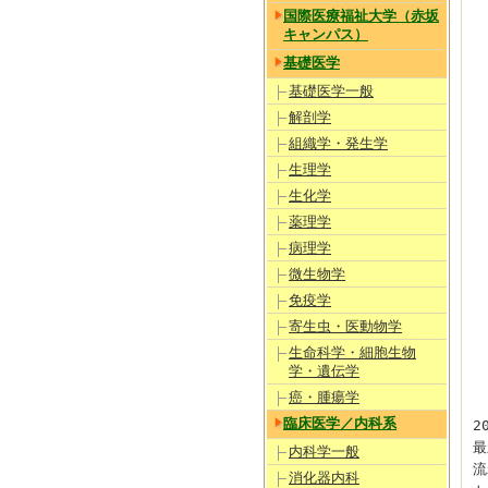
国際医療福祉大学（赤坂
キャンパス）
基礎医学
基礎医学一般
解剖学
組織学・発生学
生理学
生化学
薬理学
病理学
微生物学
免疫学
寄生虫・医動物学
生命科学・細胞生物
学・遺伝学
癌・腫瘍学
臨床医学／内科系
2
最
内科学一般
流
消化器内科