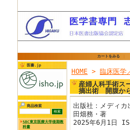
カートをみる
｜
医書.jp
HOME
>
臨床医学
産婦人科手術ス
摘出術 開腹か
出版社：メディカ
商品検索
田畑務・著
2025年6月1日 IS
SBC東京医療大学後期教
科書