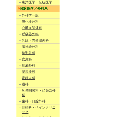
東洋医学・伝統医学
臨床医学／外科系
外科学一般
消化器外科
心臓血管外科
呼吸器外科
乳腺・内分泌外科
脳神経外科
整形外科
皮膚科
形成外科
泌尿器科
産婦人科
眼科
耳鼻咽喉科・頭頚部外
科
歯科・口腔外科
麻酔科・ペインクリニ
ック