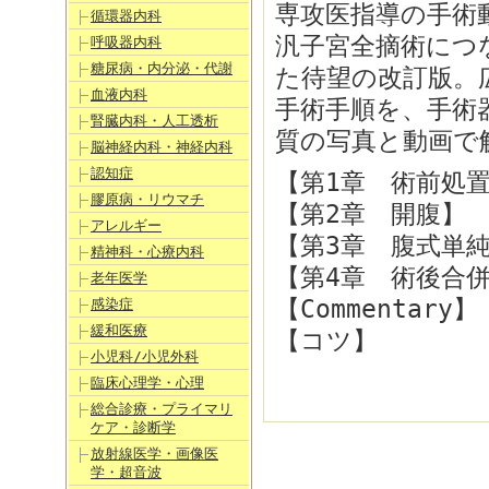
専攻医指導の手術動
循環器内科
汎子宮全摘術につ
呼吸器内科
糖尿病・内分泌・代謝
た待望の改訂版。
血液内科
手術手順を、手術
腎臓内科・人工透析
質の写真と動画で解説
脳神経内科・神経内科
認知症
【第1章 術前処
膠原病・リウマチ
【第2章 開腹】
アレルギー
【第3章 腹式単
精神科・心療内科
【第4章 術後合
老年医学
【Commentary】
感染症
緩和医療
【コツ】
小児科/小児外科
臨床心理学・心理
総合診療・プライマリ
ケア・診断学
放射線医学・画像医
学・超音波