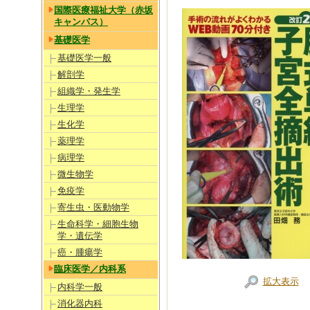
国際医療福祉大学（赤坂
キャンパス）
基礎医学
基礎医学一般
解剖学
組織学・発生学
生理学
生化学
薬理学
病理学
微生物学
免疫学
寄生虫・医動物学
生命科学・細胞生物
学・遺伝学
癌・腫瘍学
臨床医学／内科系
拡大表示
内科学一般
消化器内科