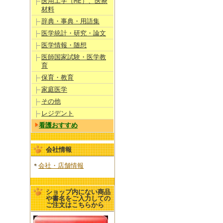
医用工学（ME）、医療
材料
辞典・事典・用語集
医学統計・研究・論文
医学情報・随想
医師国家試験・医学教
育
保育・教育
家庭医学
その他
レジデント
看護おすすめ
会社情報
会社・店舗情報
ショップ内にない商品
や書名をご入力しての
ご注文はこちらから