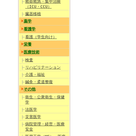
救命救急・集中治療
（ICU・CCU）
臓器移植
薬学
看護学
看護（学生向け）
栄養
医療技術
検査
リハビリテーション
介護・福祉
鍼灸・柔道整復
その他
衛生・公衆衛生・保健
学
法医学
災害医学
病院管理・経営・医療
安全