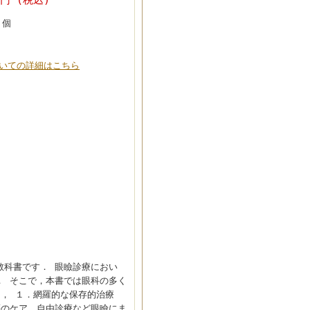
個
いての詳細はこちら
教科書です． 眼瞼診療におい
． そこで，本書では眼科の多く
， １．網羅的な保存的治療
等のケア，自由診療など眼瞼にま