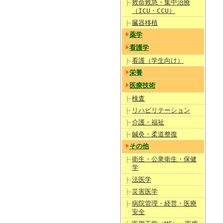
救命救急・集中治療
（ICU・CCU）
臓器移植
薬学
看護学
看護（学生向け）
栄養
医療技術
検査
リハビリテーション
介護・福祉
鍼灸・柔道整復
その他
衛生・公衆衛生・保健
学
法医学
災害医学
病院管理・経営・医療
安全