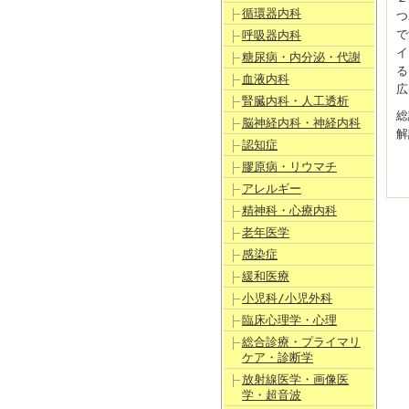
循環器内科
つ
で
呼吸器内科
イ
糖尿病・内分泌・代謝
る
血液内科
広
腎臓内科・人工透析
総
脳神経内科・神経内科
解
認知症
膠原病・リウマチ
アレルギー
精神科・心療内科
老年医学
感染症
緩和医療
小児科/小児外科
臨床心理学・心理
総合診療・プライマリ
ケア・診断学
放射線医学・画像医
学・超音波