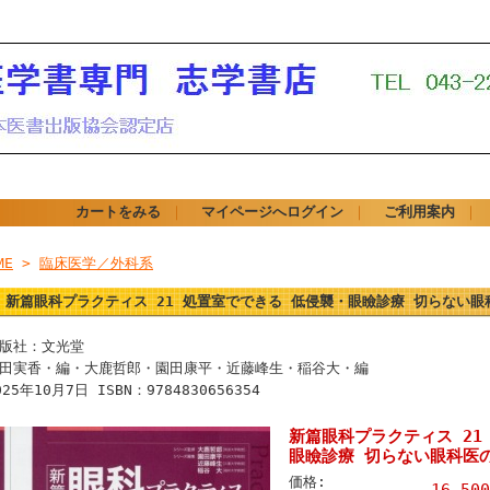
カートをみる
｜
マイページへログイン
｜
ご利用案内
｜
ME
>
臨床医学／外科系
新篇眼科プラクティス 21 処置室でできる 低侵襲・眼瞼診療 切らない
版社：文光堂
田実香・編・大鹿哲郎・園田康平・近藤峰生・稲谷大・編
025年10月7日 ISBN：9784830656354
新篇眼科プラクティス 21
眼瞼診療 切らない眼科医
価格:
16,50