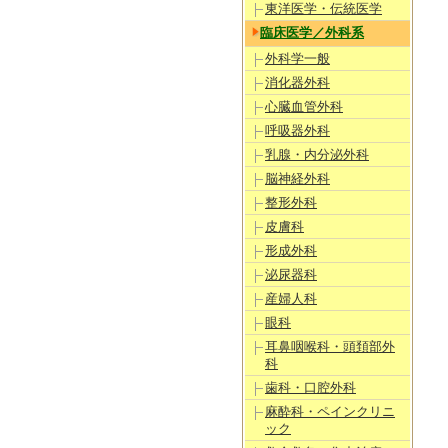
東洋医学・伝統医学
臨床医学／外科系
外科学一般
消化器外科
心臓血管外科
呼吸器外科
乳腺・内分泌外科
脳神経外科
整形外科
皮膚科
形成外科
泌尿器科
産婦人科
眼科
耳鼻咽喉科・頭頚部外
科
歯科・口腔外科
麻酔科・ペインクリニ
ック