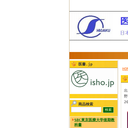
医書.jp
HO
出
野
2
商品検索
SBC東京医療大学後期教
科書