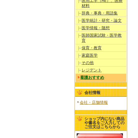
医用工学（ME）、医療
材料
辞典・事典・用語集
医学統計・研究・論文
医学情報・随想
医師国家試験・医学教
育
保育・教育
家庭医学
その他
レジデント
看護おすすめ
会社情報
会社・店舗情報
ショップ内にない商品
や書名をご入力しての
ご注文はこちらから