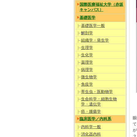
国際医療福祉大学（赤坂
キャンパス）
基礎医学
基礎医学一般
解剖学
組織学・発生学
生理学
生化学
薬理学
病理学
微生物学
免疫学
寄生虫・医動物学
生命科学・細胞生物
学・遺伝学
癌・腫瘍学
眼
臨床医学／内科系
て
内科学一般
が
消化器内科
２