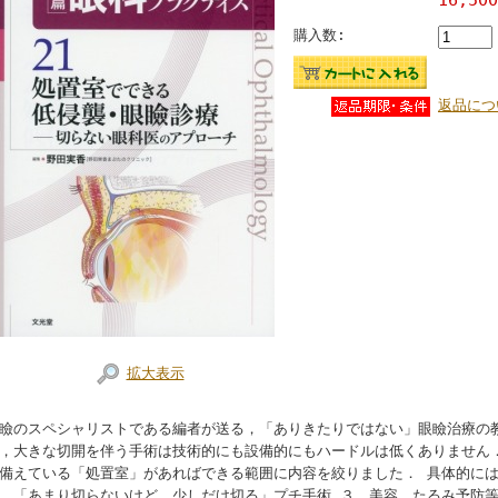
購入数:
返品につ
拡大表示
瞼のスペシャリストである編者が送る，「ありきたりではない」眼瞼治療の
，大きな切開を伴う手術は技術的にも設備的にもハードルは低くありません
備えている「処置室」があればできる範囲に内容を絞りました． 具体的には
．「あまり切らないけど，少しだけ切る」プチ手術 ３．美容，たるみ予防