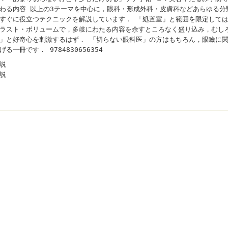
わる内容 以上の3テーマを中心に，眼科・形成外科・皮膚科などあらゆる分
すぐに役立つテクニックを解説しています． 「処置室」と範囲を限定して
ラスト・ボリュームで，多岐にわたる内容を余すところなく盛り込み，むし
」と好奇心を刺激するはず． 「切らない眼科医」の方はもちろん，眼瞼に
げる一冊です． 9784830656354
説
説