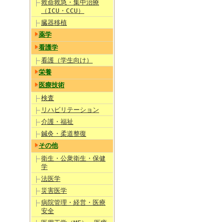
救命救急・集中治療
（ICU・CCU）
臓器移植
薬学
看護学
看護（学生向け）
栄養
医療技術
検査
リハビリテーション
介護・福祉
鍼灸・柔道整復
その他
衛生・公衆衛生・保健
学
法医学
災害医学
病院管理・経営・医療
安全