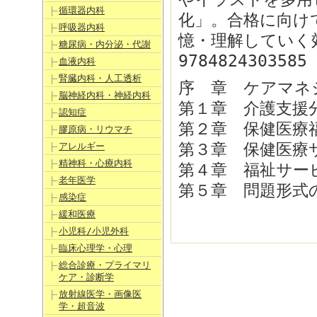
循環器内科
化」。合格に向け
呼吸器内科
憶・理解していく
糖尿病・内分泌・代謝
9784824303585
血液内科
腎臓内科・人工透析
序 章 ケアマネ
脳神経内科・神経内科
第１章 介護支援
認知症
第２章 保健医療
膠原病・リウマチ
第３章 保健医療
アレルギー
精神科・心療内科
第４章 福祉サー
老年医学
第５章 問題形式
感染症
緩和医療
小児科/小児外科
臨床心理学・心理
総合診療・プライマリ
ケア・診断学
放射線医学・画像医
学・超音波