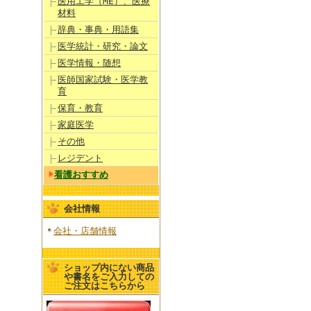
医用工学（ME）、医療
材料
辞典・事典・用語集
医学統計・研究・論文
医学情報・随想
医師国家試験・医学教
育
保育・教育
家庭医学
その他
レジデント
看護おすすめ
会社情報
会社・店舗情報
ショップ内にない商品
や書名をご入力しての
ご注文はこちらから