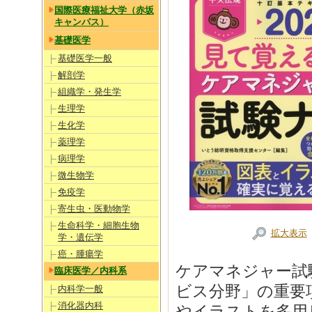
国際医療福祉大学（赤坂
キャンパス）
基礎医学
基礎医学一般
解剖学
組織学・発生学
生理学
生化学
薬理学
病理学
微生物学
免疫学
寄生虫・医動物学
生命科学・細胞生物
拡大表示
学・遺伝学
癌・腫瘍学
ケアマネジャー試
臨床医学／内科系
ビス分野」の重要
内科学一般
消化器内科
やイラストを多用