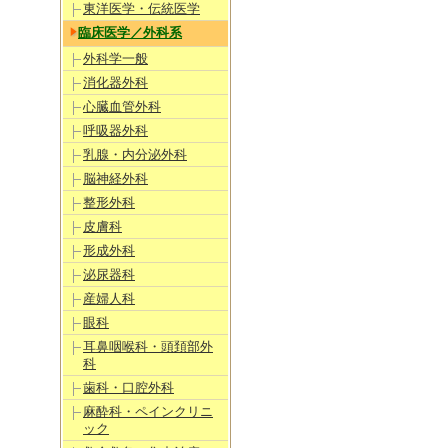
東洋医学・伝統医学
臨床医学／外科系
外科学一般
消化器外科
心臓血管外科
呼吸器外科
乳腺・内分泌外科
脳神経外科
整形外科
皮膚科
形成外科
泌尿器科
産婦人科
眼科
耳鼻咽喉科・頭頚部外
科
歯科・口腔外科
麻酔科・ペインクリニ
ック