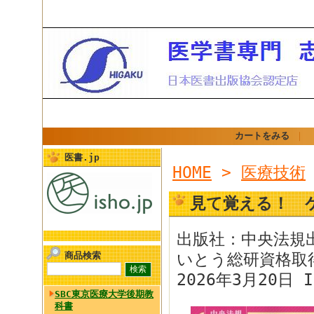
カートをみる
｜
医書.jp
HOME
>
医療技術
見て覚える！ 
出版社：中央法規
商品検索
いとう総研資格取
2026年3月20日 I
SBC東京医療大学後期教
科書