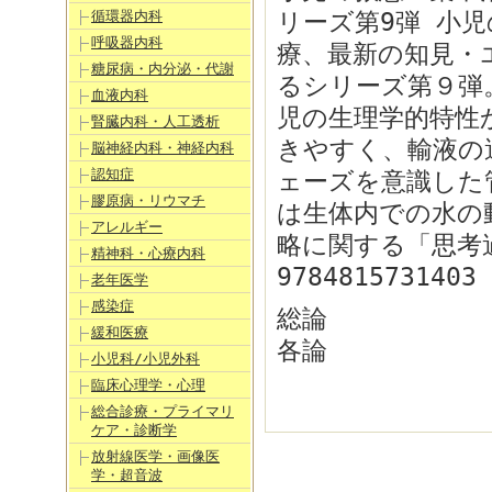
循環器内科
リーズ第9弾 小児
呼吸器内科
療、最新の知見・
糖尿病・内分泌・代謝
るシリーズ第９弾
血液内科
児の生理学的特性
腎臓内科・人工透析
きやすく、輸液の
脳神経内科・神経内科
認知症
ェーズを意識した
膠原病・リウマチ
は生体内での水の
アレルギー
略に関する「思考
精神科・心療内科
9784815731403
老年医学
感染症
総論
緩和医療
各論
小児科/小児外科
臨床心理学・心理
総合診療・プライマリ
ケア・診断学
放射線医学・画像医
学・超音波