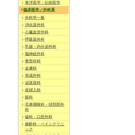
東洋医学・伝統医学
臨床医学／外科系
外科学一般
消化器外科
心臓血管外科
呼吸器外科
乳腺・内分泌外科
脳神経外科
整形外科
皮膚科
形成外科
泌尿器科
産婦人科
眼科
耳鼻咽喉科・頭頚部外
科
歯科・口腔外科
麻酔科・ペインクリニ
ック