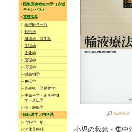
国際医療福祉大学（赤坂
キャンパス）
基礎医学
基礎医学一般
解剖学
組織学・発生学
生理学
生化学
薬理学
病理学
微生物学
免疫学
寄生虫・医動物学
生命科学・細胞生物
学・遺伝学
癌・腫瘍学
拡大表示
臨床医学／内科系
内科学一般
小児の救急・集中
消化器内科