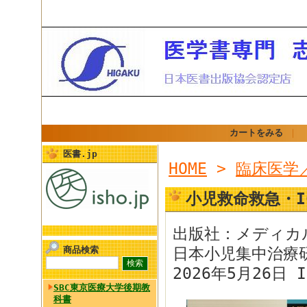
カートをみる
｜
医書.jp
HOME
>
臨床医学
小児救命救急・I
出版社：メディカ
商品検索
日本小児集中治療
2026年5月26日 I
SBC東京医療大学後期教
科書