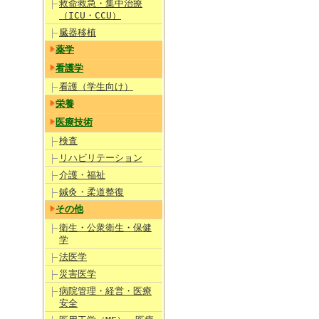
救命救急・集中治療
（ICU・CCU）
臓器移植
薬学
看護学
看護（学生向け）
栄養
医療技術
検査
リハビリテーション
介護・福祉
鍼灸・柔道整復
その他
衛生・公衆衛生・保健
学
法医学
災害医学
病院管理・経営・医療
安全