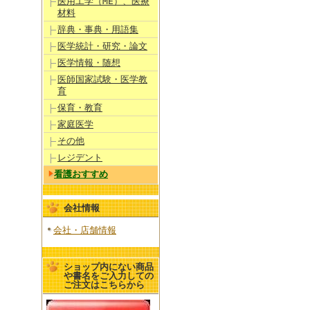
医用工学（ME）、医療
材料
辞典・事典・用語集
医学統計・研究・論文
医学情報・随想
医師国家試験・医学教
育
保育・教育
家庭医学
その他
レジデント
看護おすすめ
会社情報
会社・店舗情報
ショップ内にない商品
や書名をご入力しての
ご注文はこちらから