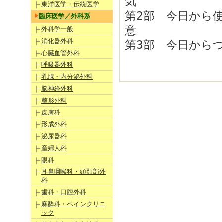
気
東洋医学・伝統医学
第2部 今日から
臨床医学／外科系
意
外科学一般
消化器外科
第3部 今日から
心臓血管外科
呼吸器外科
乳腺・内分泌外科
脳神経外科
整形外科
皮膚科
形成外科
泌尿器科
産婦人科
眼科
耳鼻咽喉科・頭頚部外
科
歯科・口腔外科
麻酔科・ペインクリニ
ック