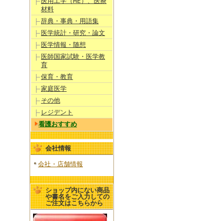
医用工学（ME）、医療
材料
辞典・事典・用語集
医学統計・研究・論文
医学情報・随想
医師国家試験・医学教
育
保育・教育
家庭医学
その他
レジデント
看護おすすめ
会社情報
会社・店舗情報
ショップ内にない商品
や書名をご入力しての
ご注文はこちらから