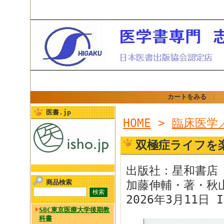
カートをみる
｜
医書.jp
HOME
>
臨床医学
双極症ライフを
出版社：星和書店
商品検索
加藤伸輔・著・秋
2026年3月11日 I
SBC東京医療大学後期教
科書