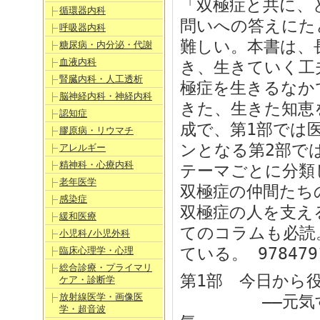
「双極症と共に、
循環器内科
問いへの答えにた
呼吸器内科
難しい。本書は、
糖尿病・内分泌・代謝
血液内科
き、生きていく工
腎臓内科・人工透析
極症を生きるなか
脳神経内科・神経内科
きた、生きた知恵
認知症
成で、第1部では
膠原病・リウマチ
ンとなる第2部で
アレルギー
精神科・心療内科
テーマごとに分類
老年医学
双極症の仲間たち
感染症
双極症の人を支え
緩和医療
てのコラムも必読
小児科/小児外科
ている。 9784791
臨床心理学・心理
総合診療・プライマリ
第1部 今日から
ケア・診断学
放射線医学・画像医
――元気すぎる
学・超音波