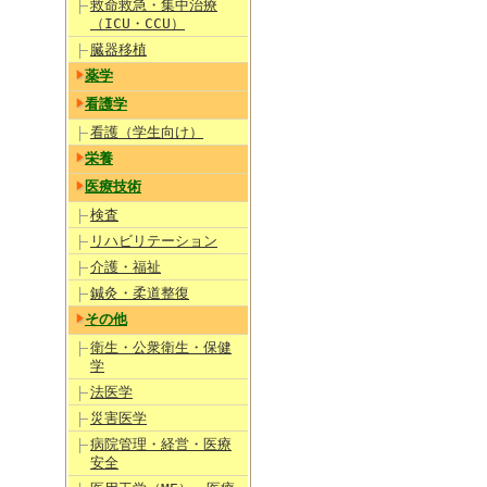
救命救急・集中治療
（ICU・CCU）
臓器移植
薬学
看護学
看護（学生向け）
栄養
医療技術
検査
リハビリテーション
介護・福祉
鍼灸・柔道整復
その他
衛生・公衆衛生・保健
学
法医学
災害医学
病院管理・経営・医療
安全