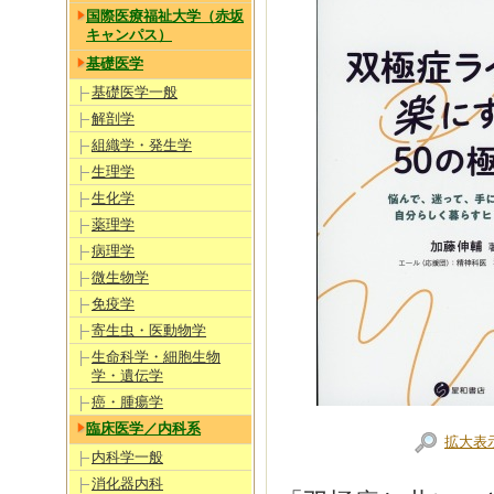
国際医療福祉大学（赤坂
キャンパス）
基礎医学
基礎医学一般
解剖学
組織学・発生学
生理学
生化学
薬理学
病理学
微生物学
免疫学
寄生虫・医動物学
生命科学・細胞生物
学・遺伝学
癌・腫瘍学
臨床医学／内科系
拡大表
内科学一般
消化器内科