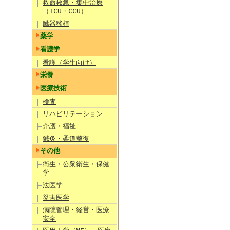
救命救急・集中治療
（ICU・CCU）
臓器移植
薬学
看護学
看護（学生向け）
栄養
医療技術
検査
リハビリテーション
介護・福祉
鍼灸・柔道整復
その他
衛生・公衆衛生・保健
学
法医学
災害医学
病院管理・経営・医療
安全