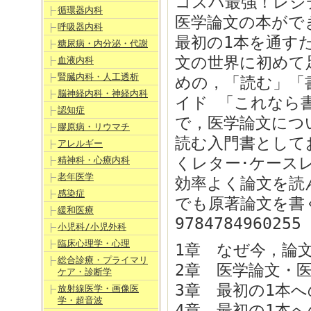
コスパ最強！レジ
循環器内科
医学論文の本がで
呼吸器内科
最初の1本を通す
糖尿病・内分泌・代謝
文の世界に初めて
血液内科
腎臓内科・人工透析
めの，「読む」「
脳神経内科・神経内科
イド 「これなら
認知症
で，医学論文につ
膠原病・リウマチ
読む入門書として
アレルギー
くレター･ケース
精神科・心療内科
老年医学
効率よく論文を読
感染症
でも原著論文を書
緩和医療
9784784960255
小児科/小児外科
臨床心理学・心理
1章 なぜ今，論
総合診療・プライマリ
2章 医学論文・
ケア・診断学
3章 最初の1本へ
放射線医学・画像医
学・超音波
4章 最初の1本へ