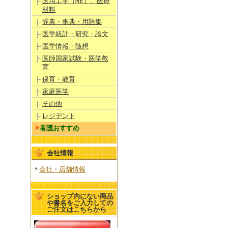
医用工学（ME）、医療
材料
辞典・事典・用語集
医学統計・研究・論文
医学情報・随想
医師国家試験・医学教
育
保育・教育
家庭医学
その他
レジデント
看護おすすめ
会社情報
会社・店舗情報
ショップ内にない商品
や書名をご入力しての
ご注文はこちらから