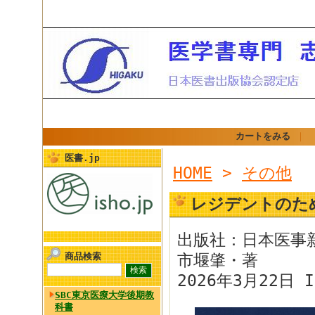
カートをみる
｜
医書.jp
HOME
>
その他
レジデントのた
出版社：日本医事
商品検索
市堰肇・著
2026年3月22日 I
SBC東京医療大学後期教
科書