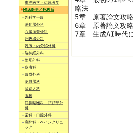
東洋医学・伝統医学
略法
臨床医学／外科系
5章 原著論文攻
外科学一般
6章 原著論文攻
消化器外科
心臓血管外科
7章 生成AI時
呼吸器外科
乳腺・内分泌外科
脳神経外科
整形外科
皮膚科
形成外科
泌尿器科
産婦人科
眼科
耳鼻咽喉科・頭頚部外
科
歯科・口腔外科
麻酔科・ペインクリニ
ック