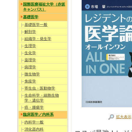
国際医療福祉大学（赤坂
キャンパス）
基礎医学
基礎医学一般
解剖学
組織学・発生学
生理学
生化学
薬理学
病理学
微生物学
免疫学
寄生虫・医動物学
生命科学・細胞生物
学・遺伝学
癌・腫瘍学
臨床医学／内科系
拡大表示
内科学一般
消化器内科