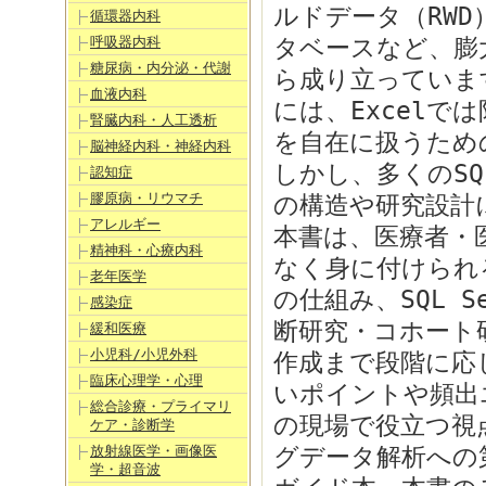
ルドデータ（RWD
循環器内科
呼吸器内科
タベースなど、膨
糖尿病・内分泌・代謝
ら成り立っていま
血液内科
には、Excel
腎臓内科・人工透析
を自在に扱うため
脳神経内科・神経内科
しかし、多くのS
認知症
膠原病・リウマチ
の構造や研究設計
アレルギー
本書は、医療者・医
精神科・心療内科
なく身に付けられ
老年医学
の仕組み、SQL 
感染症
断研究・コホート
緩和医療
小児科/小児外科
作成まで段階に応
臨床心理学・心理
いポイントや頻出エ
総合診療・プライマリ
の現場で役立つ視
ケア・診断学
放射線医学・画像医
グデータ解析への
学・超音波