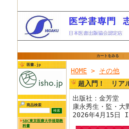
カートをみる
｜
医書.jp
HOME
>
その他
超入門！ リアル
出版社：金芳堂
商品検索
康永秀生・監・大
2026年4月15日 I
SBC東京医療大学後期教
科書