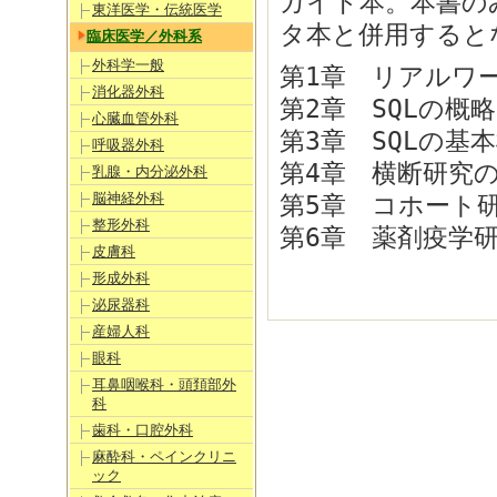
ガイド本。本書の
東洋医学・伝統医学
タ本と併用するとなお
臨床医学／外科系
外科学一般
第1章 リアルワ
消化器外科
第2章 SQLの概略
心臓血管外科
第3章 SQLの基
呼吸器外科
第4章 横断研究の
乳腺・内分泌外科
脳神経外科
第5章 コホート研
整形外科
第6章 薬剤疫学研
皮膚科
形成外科
泌尿器科
産婦人科
眼科
耳鼻咽喉科・頭頚部外
科
歯科・口腔外科
麻酔科・ペインクリニ
ック