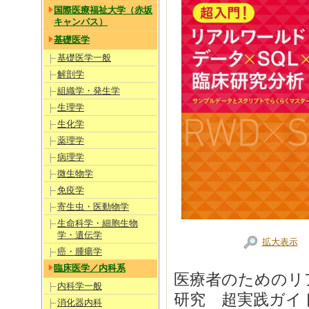
国際医療福祉大学（赤坂
キャンパス）
基礎医学
基礎医学一般
解剖学
組織学・発生学
生理学
生化学
薬理学
病理学
微生物学
免疫学
寄生虫・医動物学
生命科学・細胞生物
学・遺伝学
拡大表示
癌・腫瘍学
臨床医学／内科系
医療者のためのリア
内科学一般
研究 超実践ガイ
消化器内科