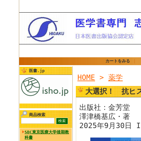
カートをみる
｜
医書.jp
HOME
>
薬学
大選択！ 抗ヒ
出版社：金芳堂
商品検索
澤津橋基広・著
2025年9月30日 I
SBC東京医療大学後期教
科書