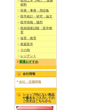
医用工学（ME）、医療
材料
辞典・事典・用語集
医学統計・研究・論文
医学情報・随想
医師国家試験・医学教
育
保育・教育
家庭医学
その他
レジデント
看護おすすめ
会社情報
会社・店舗情報
ショップ内にない商品
や書名をご入力しての
ご注文はこちらから