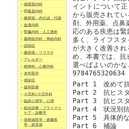
循環器内科
イントについて正
呼吸器内科
から販売されてい
糖尿病・内分泌・代謝
剤、外用薬、点鼻
血液内科
応のある疾患は緊
腎臓内科・人工透析
多く、ライフスタ
脳神経内科・神経内科
認知症
が大きく改善され
膠原病・リウマチ
め、本書では、抗
アレルギー
選べばよいのかな
精神科・心療内科
9784765320634
老年医学
感染症
Part 1 改め
緩和医療
Part 2 抗ヒ
小児科/小児外科
Part 3 抗ヒ
臨床心理学・心理
Part 4 状況
総合診療・プライマリ
ケア・診断学
Part 5 具体的
放射線医学・画像医
Part 6 補論
学・超音波