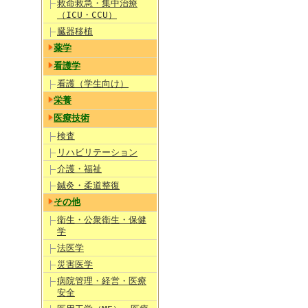
救命救急・集中治療
（ICU・CCU）
臓器移植
薬学
看護学
看護（学生向け）
栄養
医療技術
検査
リハビリテーション
介護・福祉
鍼灸・柔道整復
その他
衛生・公衆衛生・保健
学
法医学
災害医学
病院管理・経営・医療
安全