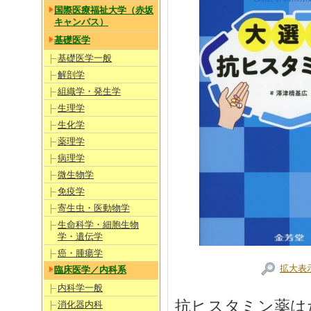
国際医療福祉大学（赤坂
キャンパス）
基礎医学
基礎医学一般
解剖学
組織学・発生学
生理学
生化学
薬理学
病理学
微生物学
免疫学
寄生虫・医動物学
生命科学・細胞生物
学・遺伝学
癌・腫瘍学
拡大表
臨床医学／内科系
内科学一般
抗ヒスタミン薬は
消化器内科