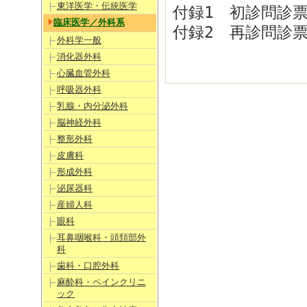
東洋医学・伝統医学
付録1 初診問診
臨床医学／外科系
付録2 再診問診
外科学一般
消化器外科
心臓血管外科
呼吸器外科
乳腺・内分泌外科
脳神経外科
整形外科
皮膚科
形成外科
泌尿器科
産婦人科
眼科
耳鼻咽喉科・頭頚部外
科
歯科・口腔外科
麻酔科・ペインクリニ
ック