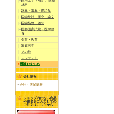
医用工学（ME）、医療
材料
辞典・事典・用語集
医学統計・研究・論文
医学情報・随想
医師国家試験・医学教
育
保育・教育
家庭医学
その他
レジデント
看護おすすめ
会社情報
会社・店舗情報
ショップ内にない商品
や書名をご入力しての
ご注文はこちらから