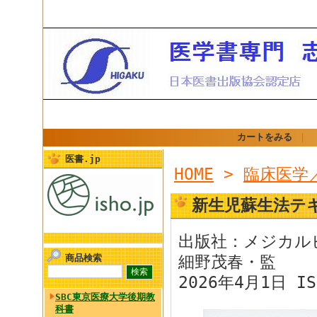
カートをみる
｜
医書.jp
HOME
>
臨床医学
新生児蘇生法テ
出版社：メジカル
商品検索
細野茂春・監
2026年4月1日 IS
SBC東京医療大学後期教
科書