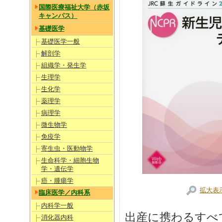
国際医療福祉大学（赤坂
キャンパス）
基礎医学
基礎医学一般
解剖学
組織学・発生学
生理学
生化学
薬理学
病理学
微生物学
免疫学
寄生虫・医動物学
生命科学・細胞生物
学・遺伝学
癌・腫瘍学
拡大表
臨床医学／内科系
内科学一般
出産に携わるすべ
消化器内科