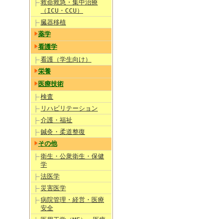
救命救急・集中治療
（ICU・CCU）
臓器移植
薬学
看護学
看護（学生向け）
栄養
医療技術
検査
リハビリテーション
介護・福祉
鍼灸・柔道整復
その他
衛生・公衆衛生・保健
学
法医学
災害医学
病院管理・経営・医療
安全