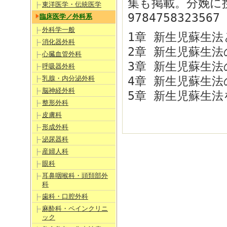
集も掲載。分娩に
東洋医学・伝統医学
9784758323567
臨床医学／外科系
外科学一般
1章 新生児蘇生法
消化器外科
2章 新生児蘇生
心臓血管外科
3章 新生児蘇生
呼吸器外科
乳腺・内分泌外科
4章 新生児蘇生
脳神経外科
5章 新生児蘇生
整形外科
皮膚科
形成外科
泌尿器科
産婦人科
眼科
耳鼻咽喉科・頭頚部外
科
歯科・口腔外科
麻酔科・ペインクリニ
ック