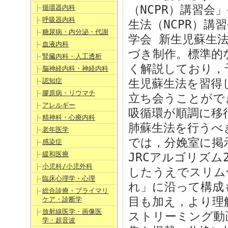
（NCPR）講習会
循環器内科
呼吸器内科
生法（NCPR）
糖尿病・内分泌・代謝
学会 新生児蘇生法
血液内科
づき制作。標準的
腎臓内科・人工透析
く解説しており，
脳神経内科・神経内科
認知症
生児蘇生法を習得
膠原病・リウマチ
立ち会うことがで
アレルギー
吸循環が順調に移
精神科・心療内科
肺蘇生法を行うべ
老年医学
では，分娩室に掲
感染症
緩和医療
JRCアルゴリズム
小児科/小児外科
したうえでスリム
臨床心理学・心理
れ」に沿って構成
総合診療・プライマリ
目も加え，より理
ケア・診断学
放射線医学・画像医
ストリーミング動
学・超音波