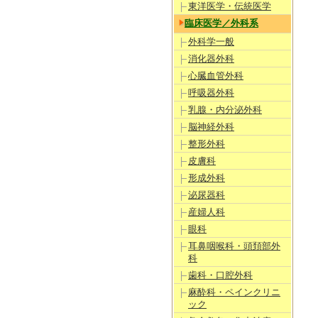
東洋医学・伝統医学
臨床医学／外科系
外科学一般
消化器外科
心臓血管外科
呼吸器外科
乳腺・内分泌外科
脳神経外科
整形外科
皮膚科
形成外科
泌尿器科
産婦人科
眼科
耳鼻咽喉科・頭頚部外
科
歯科・口腔外科
麻酔科・ペインクリニ
ック