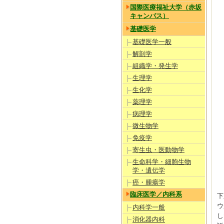
国際医療福祉大学（赤坂
キャンパス）
基礎医学
基礎医学一般
解剖学
組織学・発生学
生理学
生化学
薬理学
病理学
微生物学
免疫学
寄生虫・医動物学
生命科学・細胞生物
学・遺伝学
癌・腫瘍学
臨床医学／内科系
下
ウ
内科学一般
し
消化器内科