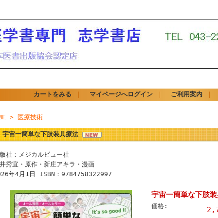
カートをみる
｜
マイページへログイン
｜
ご利用案内
｜
ME
>
医療技術
宇宙一簡単な下肢装具療法
版社：メジカルビュー社
井秀宜・原作・新庄アキラ・漫画
026年4月1日 ISBN：9784758322997
宇宙一簡単な下肢装
価格:
2,