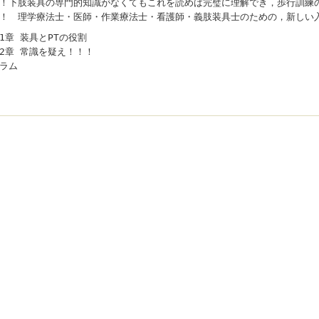
！下肢装具の専門的知識がなくてもこれを読めば完璧に理解でき，歩行訓練
！ 理学療法士・医師・作業療法士・看護師・義肢装具士のための，新しい入門書で
1章 装具とPTの役割
2章 常識を疑え！！！
ラム