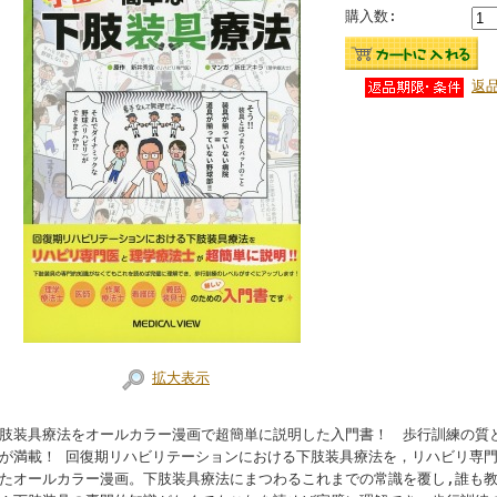
購入数:
返
拡大表示
肢装具療法をオールカラー漫画で超簡単に説明した入門書！ 歩行訓練の質
が満載！ 回復期リハビリテーションにおける下肢装具療法を，リハビリ専
たオールカラー漫画。下肢装具療法にまつわるこれまでの常識を覆し,誰も