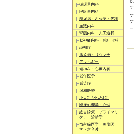
説
循環器内科
す
呼吸器内科
第
糖尿病・内分泌・代謝
第
血液内科
コ
腎臓内科・人工透析
脳神経内科・神経内科
認知症
膠原病・リウマチ
アレルギー
精神科・心療内科
老年医学
感染症
緩和医療
小児科/小児外科
臨床心理学・心理
総合診療・プライマリ
ケア・診断学
放射線医学・画像医
学・超音波