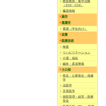
救命救急・集中治療
（ICU・CCU）
臓器移植
薬学
看護学
看護（学生向け）
栄養
医療技術
検査
リハビリテーション
介護・福祉
鍼灸・柔道整復
その他
衛生・公衆衛生・保健
学
法医学
災害医学
病院管理・経営・医療
安全