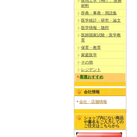
医用工学（ME）、医療
材料
辞典・事典・用語集
医学統計・研究・論文
医学情報・随想
医師国家試験・医学教
育
保育・教育
家庭医学
その他
レジデント
看護おすすめ
会社情報
会社・店舗情報
ショップ内にない商品
や書名をご入力しての
ご注文はこちらから