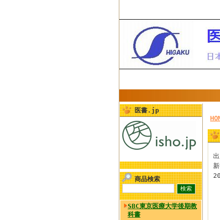
医書.jp
HO
出
新
2
商品検索
SBC東京医療大学後期教
科書