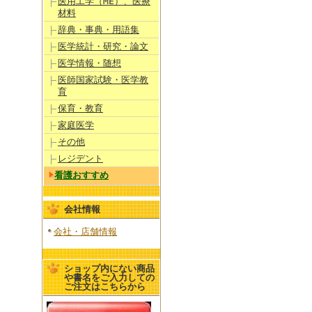
医用工学（ME）、医療
材料
辞典・事典・用語集
医学統計・研究・論文
医学情報・随想
医師国家試験・医学教
育
保育・教育
家庭医学
その他
レジデント
看護おすすめ
会社情報
会社・店舗情報
ショップ内にない商品
や書名をご入力しての
ご注文はこちらから