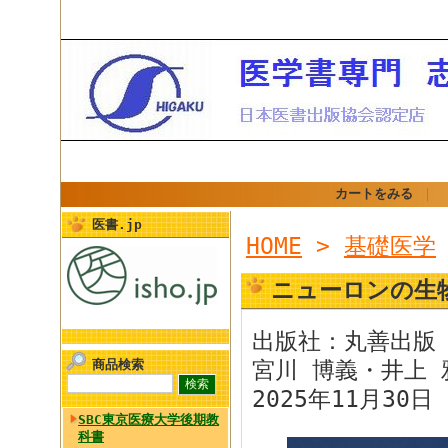
カートをみる
｜
医書.jp
HOME
>
基礎医学
ニューロンの生
出版社：丸善出版
商品検索
宮川 博義・井上
2025年11月30日 
SBC東京医療大学後期教
科書