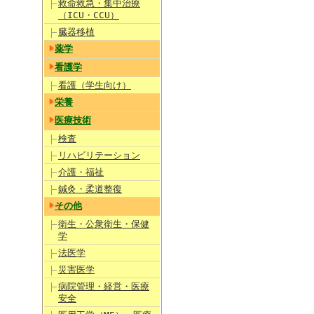
救命救急・集中治療
（ICU・CCU）
臓器移植
薬学
看護学
看護（学生向け）
栄養
医療技術
検査
リハビリテーション
介護・福祉
鍼灸・柔道整復
その他
衛生・公衆衛生・保健
学
法医学
災害医学
病院管理・経営・医療
安全