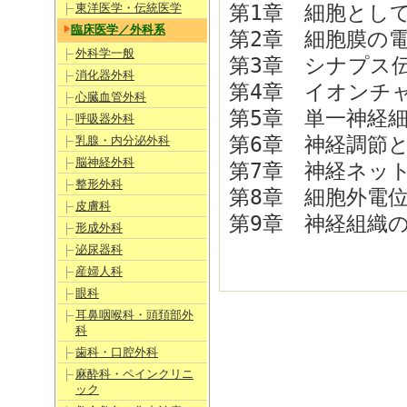
東洋医学・伝統医学
第1章 細胞とし
臨床医学／外科系
第2章 細胞膜の
外科学一般
第3章 シナプス
消化器外科
第4章 イオンチ
心臓血管外科
第5章 単一神経
呼吸器外科
第6章 神経調節
乳腺・内分泌外科
脳神経外科
第7章 神経ネッ
整形外科
第8章 細胞外電
皮膚科
第9章 神経組織
形成外科
泌尿器科
産婦人科
眼科
耳鼻咽喉科・頭頚部外
科
歯科・口腔外科
麻酔科・ペインクリニ
ック