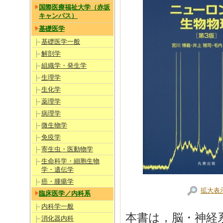
国際医療福祉大学（赤坂
キャンパス）
基礎医学
基礎医学一般
解剖学
組織学・発生学
生理学
生化学
薬理学
病理学
微生物学
免疫学
寄生虫・医動物学
生命科学・細胞生物
学・遺伝学
癌・腫瘍学
拡大表
臨床医学／内科系
内科学一般
本書は，脳・神経
消化器内科