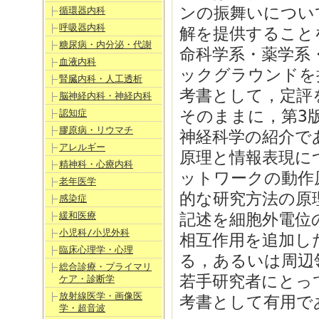
ンの振舞いについ
循環器内科
呼吸器内科
解を提供すること
糖尿病・内分泌・代謝
命科学系・薬学系
血液内科
ックグラウンドを
腎臓内科・人工透析
考書として，定評
脳神経内科・神経内科
そのままに，第3
認知症
膠原病・リウマチ
神経科学の紹介で
アレルギー
原理と情報表現に
精神科・心療内科
ットワークの動作
老年医学
的な研究方法の原
感染症
緩和医療
記述を細胞外電位
小児科/小児外科
相互作用を追加し
臨床心理学・心理
る，あるいは周辺
総合診療・プライマリ
若手研究者にとっ
ケア・診断学
放射線医学・画像医
考書として有用である
学・超音波