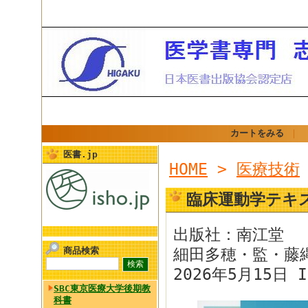
カートをみる
｜
医書.jp
HOME
>
医療技術
臨床運動学テキ
出版社：南江堂
商品検索
細田多穂・監・藤
2026年5月15日 I
SBC東京医療大学後期教
科書