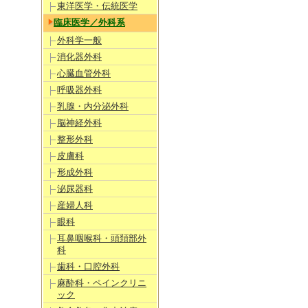
東洋医学・伝統医学
臨床医学／外科系
外科学一般
消化器外科
心臓血管外科
呼吸器外科
乳腺・内分泌外科
脳神経外科
整形外科
皮膚科
形成外科
泌尿器科
産婦人科
眼科
耳鼻咽喉科・頭頚部外
科
歯科・口腔外科
麻酔科・ペインクリニ
ック