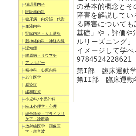
循環器内科
の基本的概念とそ
呼吸器内科
障害を解説してい
糖尿病・内分泌・代謝
る障害についても
血液内科
基礎」や，評価や
腎臓内科・人工透析
ルリーズニング」
脳神経内科・神経内科
認知症
イメージして学べ
膠原病・リウマチ
9784524228621
アレルギー
第I部 臨床運動
精神科・心療内科
老年医学
第II部 臨床運
感染症
緩和医療
小児科/小児外科
臨床心理学・心理
総合診療・プライマリ
ケア・診断学
放射線医学・画像医
学・超音波