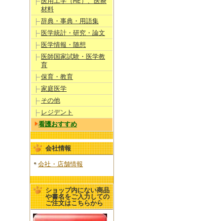
医用工学（ME）、医療
材料
辞典・事典・用語集
医学統計・研究・論文
医学情報・随想
医師国家試験・医学教
育
保育・教育
家庭医学
その他
レジデント
看護おすすめ
会社情報
会社・店舗情報
ショップ内にない商品
や書名をご入力しての
ご注文はこちらから