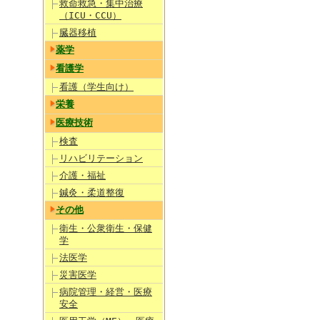
救命救急・集中治療
（ICU・CCU）
臓器移植
薬学
看護学
看護（学生向け）
栄養
医療技術
検査
リハビリテーション
介護・福祉
鍼灸・柔道整復
その他
衛生・公衆衛生・保健
学
法医学
災害医学
病院管理・経営・医療
安全