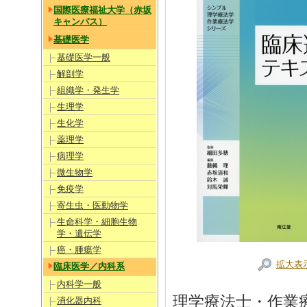
国際医療福祉大学（赤坂
キャンパス）
基礎医学
基礎医学一般
解剖学
組織学・発生学
生理学
生化学
薬理学
病理学
微生物学
免疫学
寄生虫・医動物学
生命科学・細胞生物
学・遺伝学
癌・腫瘍学
拡大表
臨床医学／内科系
内科学一般
理学療法士・作業
消化器内科