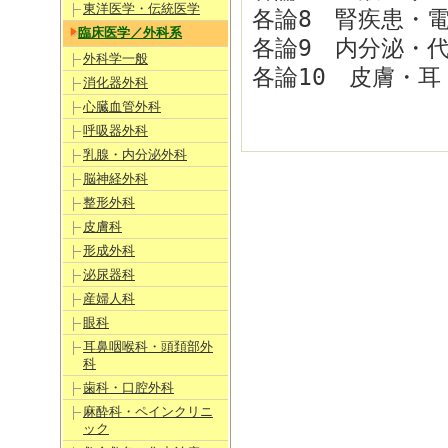
東洋医学・伝統医学
各論8 腎疾患・
臨床医学／外科系
各論9 内分泌・
外科学一般
各論10 皮膚・耳
消化器外科
心臓血管外科
呼吸器外科
乳腺・内分泌外科
脳神経外科
整形外科
皮膚科
形成外科
泌尿器科
産婦人科
眼科
耳鼻咽喉科・頭頚部外
科
歯科・口腔外科
麻酔科・ペインクリニ
ック