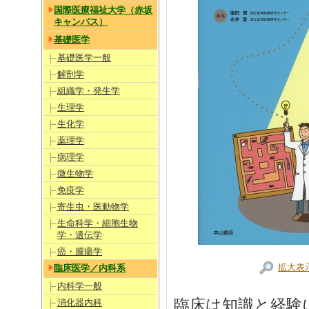
国際医療福祉大学（赤坂
キャンパス）
基礎医学
基礎医学一般
解剖学
組織学・発生学
生理学
生化学
薬理学
病理学
微生物学
免疫学
寄生虫・医動物学
生命科学・細胞生物
学・遺伝学
癌・腫瘍学
拡大表
臨床医学／内科系
内科学一般
臨床は知識と経験
消化器内科