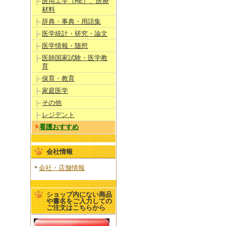
医用工学（ME）、医療
材料
辞典・事典・用語集
医学統計・研究・論文
医学情報・随想
医師国家試験・医学教
育
保育・教育
家庭医学
その他
レジデント
看護おすすめ
会社情報
会社・店舗情報
ショップ内にない商品
や書名をご入力しての
ご注文はこちらから