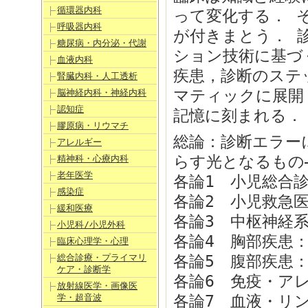
循環器内科
って変化する． 
呼吸器内科
が付きまとう． 
糖尿病・内分泌・代謝
ション技術に基づ
血液内科
疾患，診断のステ
腎臓内科・人工透析
マティックに展開
脳神経内科・神経内科
認知症
記憶に刻まれる． 97
膠原病・リウマチ
総論：診断エラー
アレルギー
らす光となるもの
精神科・心療内科
老年医学
各論1 小児総合
感染症
各論2 小児救急
緩和医療
各論3 中枢神経
小児科/小児外科
各論4 胸部疾患
臨床心理学・心理
総合診療・プライマリ
各論5 腹部疾患
ケア・診断学
各論6 免疫・ア
放射線医学・画像医
学・超音波
各論7 血液・リ