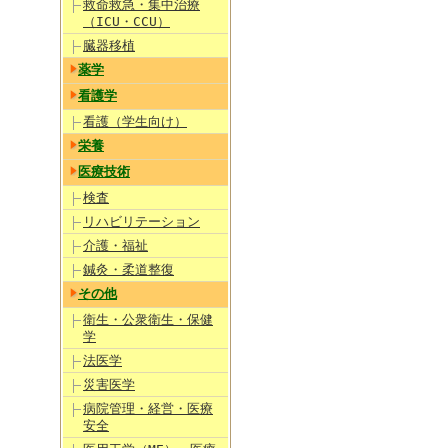
救命救急・集中治療
（ICU・CCU）
臓器移植
薬学
看護学
看護（学生向け）
栄養
医療技術
検査
リハビリテーション
介護・福祉
鍼灸・柔道整復
その他
衛生・公衆衛生・保健
学
法医学
災害医学
病院管理・経営・医療
安全