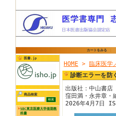
カートをみる
｜
医書.jp
HOME
>
臨床医学
診断エラーを防
出版社：中山書店
商品検索
窪田満・永井章・
2026年4月7日 IS
SBC東京医療大学後期教
科書