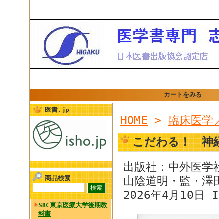
カートをみる
｜
医書.jp
HOME
>
臨床医学
こだわる！ 神
出版社：中外医学
商品検索
山陰道明・監・澤
2026年4月10日 I
SBC東京医療大学後期教
科書