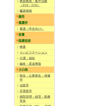
救命救急・集中治療
（ICU・CCU）
臓器移植
薬学
看護学
看護（学生向け）
栄養
医療技術
検査
リハビリテーション
介護・福祉
鍼灸・柔道整復
その他
衛生・公衆衛生・保健
学
法医学
災害医学
病院管理・経営・医療
安全