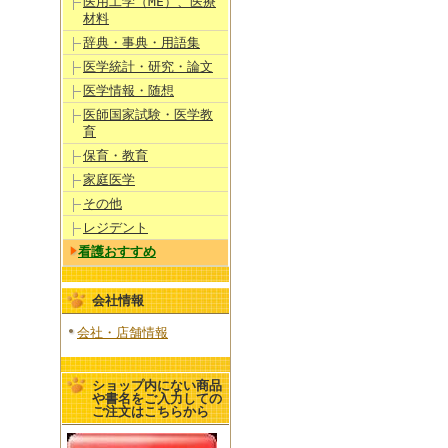
医用工学（ME）、医療
材料
辞典・事典・用語集
医学統計・研究・論文
医学情報・随想
医師国家試験・医学教
育
保育・教育
家庭医学
その他
レジデント
看護おすすめ
会社情報
会社・店舗情報
ショップ内にない商品
や書名をご入力しての
ご注文はこちらから