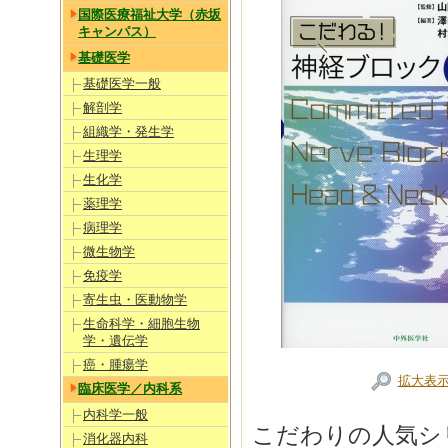
国際医療福祉大学（赤坂
キャンパス）
基礎医学
基礎医学一般
解剖学
組織学・発生学
生理学
生化学
薬理学
病理学
微生物学
免疫学
寄生虫・医動物学
生命科学・細胞生物
学・遺伝学
癌・腫瘍学
拡大表
臨床医学／内科系
内科学一般
こだわりの人気シ
消化器内科