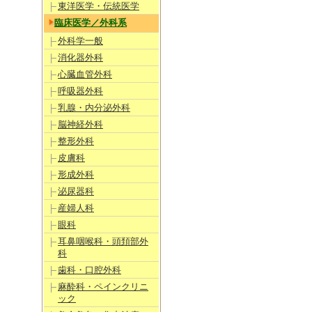
東洋医学・伝統医学
臨床医学／外科系
外科学一般
消化器外科
心臓血管外科
呼吸器外科
乳腺・内分泌外科
脳神経外科
整形外科
皮膚科
形成外科
泌尿器科
産婦人科
眼科
耳鼻咽喉科・頭頚部外
科
歯科・口腔外科
麻酔科・ペインクリニ
ック