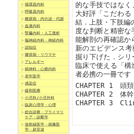
的な手技ではなく
循環器内科
呼吸器内科
大好評「こだわる
糖尿病・内分泌・代謝
結．上肢・下肢編
血液内科
度な判断と精密な
腎臓内科・人工透析
能解剖の再確認か
脳神経内科・神経内科
新のエビデンス考
認知症
膠原病・リウマチ
掘り下げた．シリ
アレルギー
臨床で使える「構
精神科・心療内科
者必携の一冊です． 9
老年医学
感染症
CHAPTER 1
緩和医療
CHAPTER 2
小児科/小児外科
CHAPTER 3 Cl
臨床心理学・心理
総合診療・プライマリ
ケア・診断学
放射線医学・画像医
学・超音波