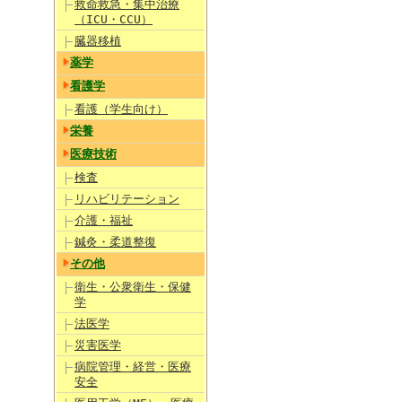
救命救急・集中治療
（ICU・CCU）
臓器移植
薬学
看護学
看護（学生向け）
栄養
医療技術
検査
リハビリテーション
介護・福祉
鍼灸・柔道整復
その他
衛生・公衆衛生・保健
学
法医学
災害医学
病院管理・経営・医療
安全