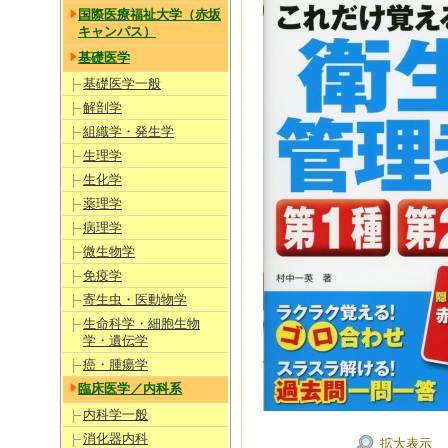
国際医療福祉大学（赤坂
キャンパス）
基礎医学
基礎医学一般
解剖学
組織学・発生学
生理学
生化学
薬理学
病理学
微生物学
免疫学
寄生虫・医動物学
生命科学・細胞生物
学・遺伝学
癌・腫瘍学
臨床医学／内科系
内科学一般
消化器内科
拡大表示