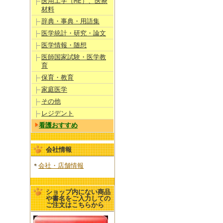
医用工学（ME）、医療
材料
辞典・事典・用語集
医学統計・研究・論文
医学情報・随想
医師国家試験・医学教
育
保育・教育
家庭医学
その他
レジデント
看護おすすめ
会社情報
会社・店舗情報
ショップ内にない商品
や書名をご入力しての
ご注文はこちらから