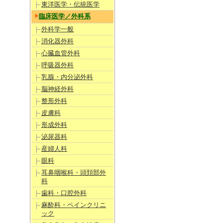
東洋医学・伝統医学
臨床医学／外科系
外科学一般
消化器外科
心臓血管外科
呼吸器外科
乳腺・内分泌外科
脳神経外科
整形外科
皮膚科
形成外科
泌尿器科
産婦人科
眼科
耳鼻咽喉科・頭頚部外
科
歯科・口腔外科
麻酔科・ペインクリニ
ック