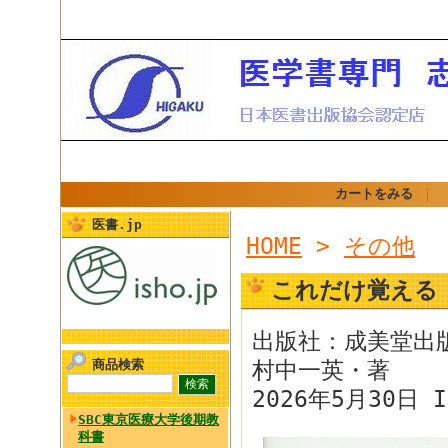
カートをみる
｜
医書.jp
HOME
>
その他
これだけ覚える 
出版社：成美堂出
商品検索
村中一英・著
2026年5月30日 I
SBC東京医療大学後期教
科書