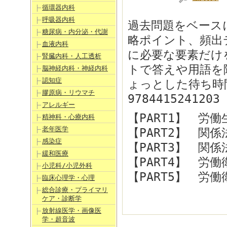
循環器内科
呼吸器内科
過去問題をベース
糖尿病・内分泌・代謝
略ポイント、頻出
血液内科
に必要な要素だけ
腎臓内科・人工透析
トで答えや用語を
脳神経内科・神経内科
認知症
ょっとした待ち時
膠原病・リウマチ
9784415241203
アレルギー
【PART1】 労働
精神科・心療内科
老年医学
【PART2】 関
感染症
【PART3】 関
緩和医療
【PART4】 労
小児科/小児外科
【PART5】 労
臨床心理学・心理
総合診療・プライマリ
ケア・診断学
放射線医学・画像医
学・超音波