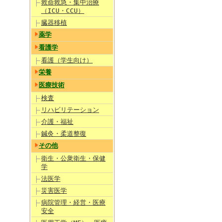
救命救急・集中治療
（ICU・CCU）
臓器移植
薬学
看護学
看護（学生向け）
栄養
医療技術
検査
リハビリテーション
介護・福祉
鍼灸・柔道整復
その他
衛生・公衆衛生・保健
学
法医学
災害医学
病院管理・経営・医療
安全