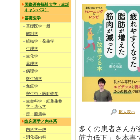
国際医療福祉大学（赤坂
キャンパス）
基礎医学
基礎医学一般
解剖学
組織学・発生学
生理学
生化学
薬理学
病理学
微生物学
免疫学
寄生虫・医動物学
生命科学・細胞生物
学・遺伝学
拡大表示
癌・腫瘍学
臨床医学／内科系
多くの患者さんが
内科学一般
筋力低下」を本書
消化器内科