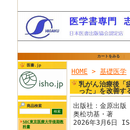
カートをみる
｜
医書.jp
HOME
>
基礎医学
乳がん治療後「
った」を改善す
出版社：金原出版
商品検索
奥松功基・著
2026年3月6日 IS
SBC東京医療大学後期教
科書