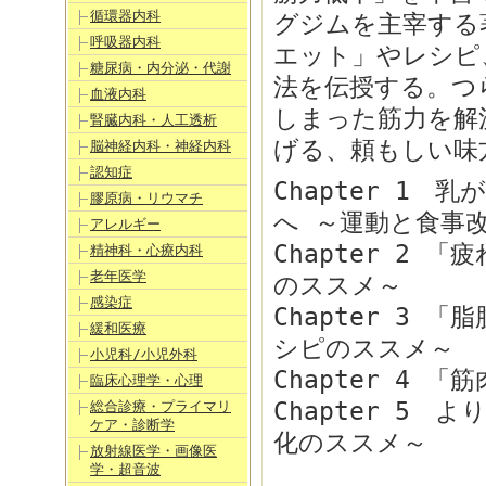
循環器内科
グジムを主宰する
呼吸器内科
エット」やレシピ
糖尿病・内分泌・代謝
法を伝授する。つ
血液内科
しまった筋力を解
腎臓内科・人工透析
げる、頼もしい味方を
脳神経内科・神経内科
認知症
Chapter 1
膠原病・リウマチ
へ ～運動と食事
アレルギー
Chapter 2
精神科・心療内科
老年医学
のススメ～
感染症
Chapter 3
緩和医療
シピのススメ～
小児科/小児外科
Chapter 4
臨床心理学・心理
Chapter 5
総合診療・プライマリ
ケア・診断学
化のススメ～
放射線医学・画像医
学・超音波