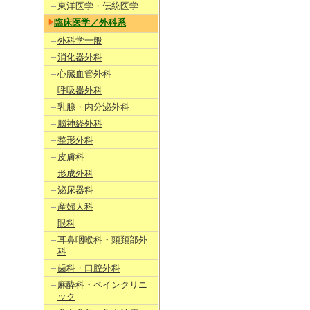
東洋医学・伝統医学
臨床医学／外科系
外科学一般
消化器外科
心臓血管外科
呼吸器外科
乳腺・内分泌外科
脳神経外科
整形外科
皮膚科
形成外科
泌尿器科
産婦人科
眼科
耳鼻咽喉科・頭頚部外
科
歯科・口腔外科
麻酔科・ペインクリニ
ック