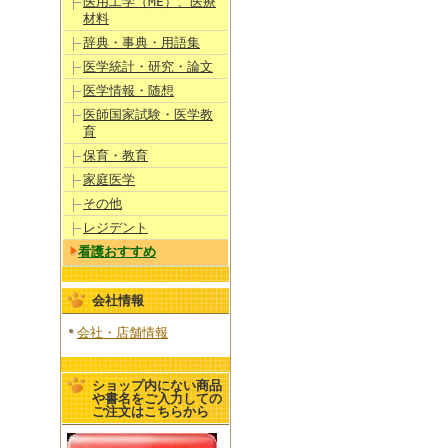
医用工学（ME）、医療
材料
辞典・事典・用語集
医学統計・研究・論文
医学情報・随想
医師国家試験・医学教
育
保育・教育
家庭医学
その他
レジデント
看護おすすめ
会社情報
会社・店舗情報
ショップ内にない商品
や書名をご入力しての
ご注文はこちらから