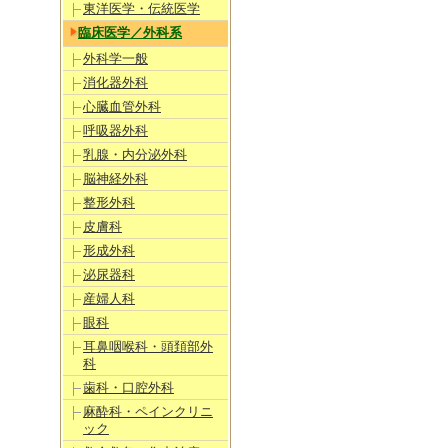
東洋医学・伝統医学
臨床医学／外科系
外科学一般
消化器外科
心臓血管外科
呼吸器外科
乳腺・内分泌外科
脳神経外科
整形外科
皮膚科
形成外科
泌尿器科
産婦人科
眼科
耳鼻咽喉科・頭頚部外
科
歯科・口腔外科
麻酔科・ペインクリニ
ック