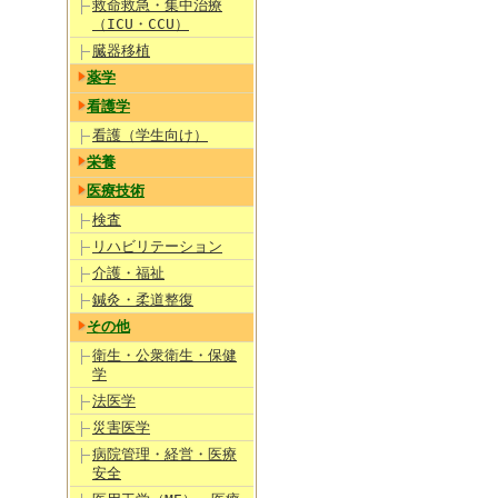
救命救急・集中治療
（ICU・CCU）
臓器移植
薬学
看護学
看護（学生向け）
栄養
医療技術
検査
リハビリテーション
介護・福祉
鍼灸・柔道整復
その他
衛生・公衆衛生・保健
学
法医学
災害医学
病院管理・経営・医療
安全