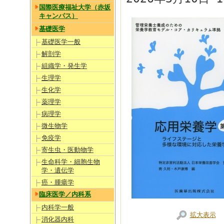
国際医療福祉大学（赤坂
キャンパス）
基礎医学
基礎医学一般
解剖学
組織学・発生学
生理学
生化学
薬理学
病理学
微生物学
免疫学
寄生虫・医動物学
生命科学・細胞生物
学・遺伝学
癌・腫瘍学
臨床医学／内科系
内科学一般
拡大表示
消化器内科