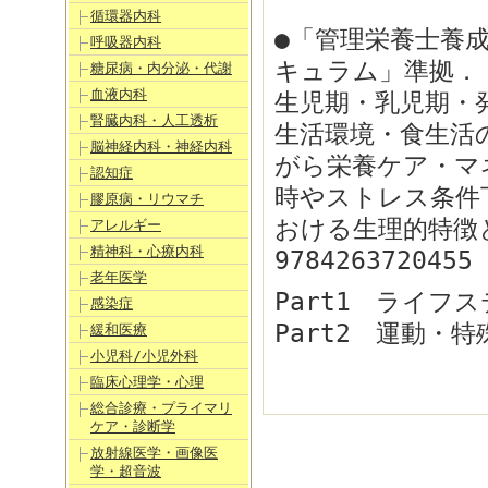
循環器内科
●「管理栄養士養
呼吸器内科
キュラム」準拠．
糖尿病・内分泌・代謝
血液内科
生児期・乳児期・
腎臓内科・人工透析
生活環境・食生活
脳神経内科・神経内科
がら栄養ケア・マ
認知症
時やストレス条件
膠原病・リウマチ
おける生理的特徴
アレルギー
精神科・心療内科
9784263720455
老年医学
Part1 ライフ
感染症
Part2 運動・
緩和医療
小児科/小児外科
臨床心理学・心理
総合診療・プライマリ
ケア・診断学
放射線医学・画像医
学・超音波