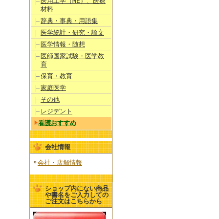
医用工学（ME）、医療
材料
辞典・事典・用語集
医学統計・研究・論文
医学情報・随想
医師国家試験・医学教
育
保育・教育
家庭医学
その他
レジデント
看護おすすめ
会社情報
会社・店舗情報
ショップ内にない商品
や書名をご入力しての
ご注文はこちらから