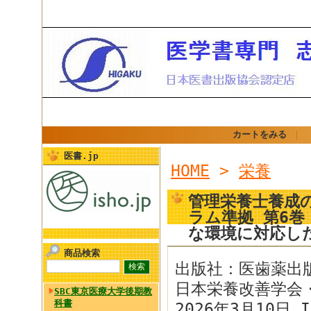
カートをみる
｜
医書.jp
HOME
>
栄養
管理栄養士養成
ラム準拠 第6巻
な環境に対応し
商品検索
出版社：医歯薬出
日本栄養改善学会
SBC東京医療大学後期教
科書
2026年3月10日 I