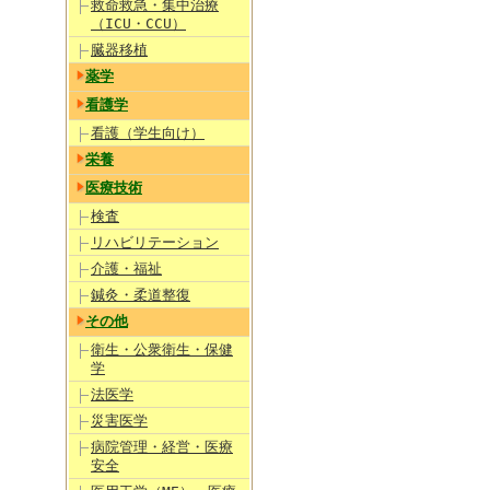
救命救急・集中治療
（ICU・CCU）
臓器移植
薬学
看護学
看護（学生向け）
栄養
医療技術
検査
リハビリテーション
介護・福祉
鍼灸・柔道整復
その他
衛生・公衆衛生・保健
学
法医学
災害医学
病院管理・経営・医療
安全