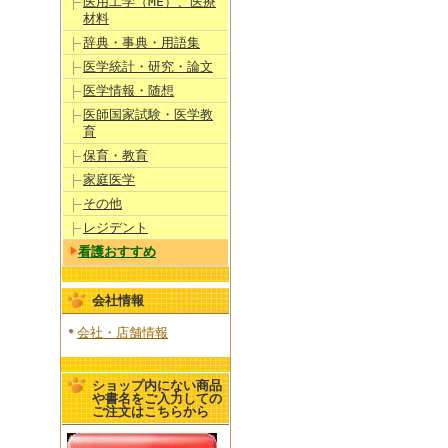
医用工学（ME）、医療
材料
辞典・事典・用語集
医学統計・研究・論文
医学情報・随想
医師国家試験・医学教
育
保育・教育
家庭医学
その他
レジデント
看護おすすめ
会社情報
会社・店舗情報
ショップ内にない商品
や書名をご入力しての
ご注文はこちらから