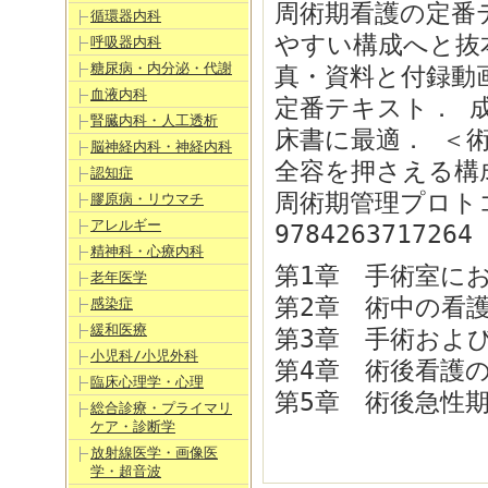
周術期看護の定番
循環器内科
やすい構成へと抜
呼吸器内科
糖尿病・内分泌・代謝
真・資料と付録動
血液内科
定番テキスト． 
腎臓内科・人工透析
床書に最適． ＜
脳神経内科・神経内科
全容を押さえる構
認知症
周術期管理プロト
膠原病・リウマチ
アレルギー
9784263717264
精神科・心療内科
第1章 手術室に
老年医学
第2章 術中の看
感染症
緩和医療
第3章 手術およ
小児科/小児外科
第4章 術後看護
臨床心理学・心理
第5章 術後急性
総合診療・プライマリ
ケア・診断学
放射線医学・画像医
学・超音波