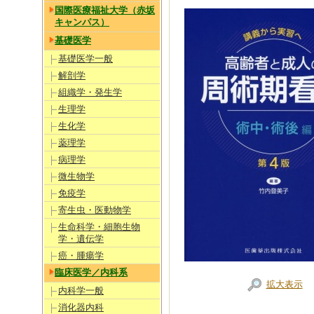
国際医療福祉大学（赤坂
キャンパス）
基礎医学
基礎医学一般
解剖学
組織学・発生学
生理学
生化学
薬理学
病理学
微生物学
免疫学
寄生虫・医動物学
生命科学・細胞生物
学・遺伝学
癌・腫瘍学
臨床医学／内科系
拡大表示
内科学一般
消化器内科