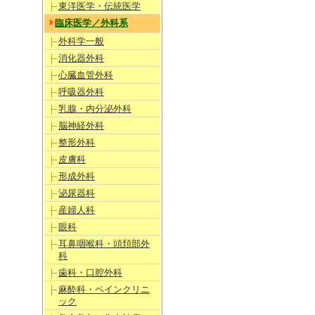
東洋医学・伝統医学
臨床医学／外科系
外科学一般
消化器外科
心臓血管外科
呼吸器外科
乳腺・内分泌外科
脳神経外科
整形外科
皮膚科
形成外科
泌尿器科
産婦人科
眼科
耳鼻咽喉科・頭頚部外
科
歯科・口腔外科
麻酔科・ペインクリニ
ック