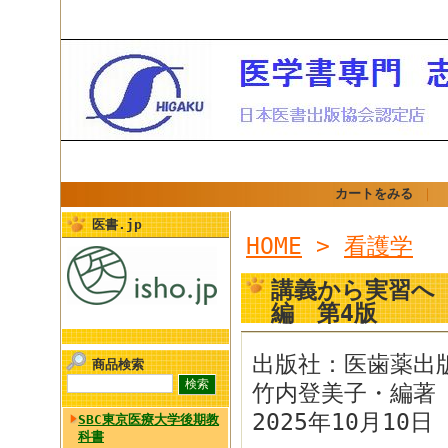
カートをみる
｜
医書.jp
HOME
>
看護学
講義から実習へ
編 第4版
出版社：医歯薬出
商品検索
竹内登美子・編著
2025年10月10日 
SBC東京医療大学後期教
科書