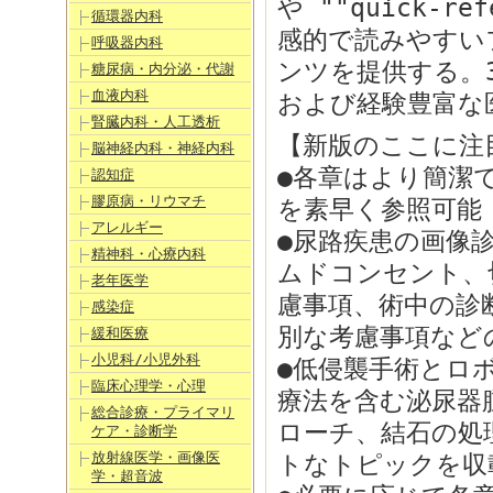
や ""quick-r
循環器内科
感的で読みやすい
呼吸器内科
ンツを提供する。
糖尿病・内分泌・代謝
血液内科
および経験豊富な
腎臓内科・人工透析
【新版のここに注
脳神経内科・神経内科
●各章はより簡潔
認知症
膠原病・リウマチ
を素早く参照可能
アレルギー
●尿路疾患の画像
精神科・心療内科
ムドコンセント、
老年医学
慮事項、術中の診
感染症
別な考慮事項など
緩和医療
小児科/小児外科
●低侵襲手術とロ
臨床心理学・心理
療法を含む泌尿器
総合診療・プライマリ
ローチ、結石の処
ケア・診断学
放射線医学・画像医
トなトピックを収
学・超音波