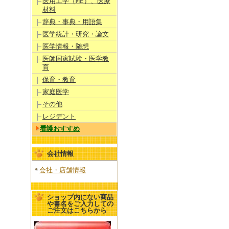
医用工学（ME）、医療
材料
辞典・事典・用語集
医学統計・研究・論文
医学情報・随想
医師国家試験・医学教
育
保育・教育
家庭医学
その他
レジデント
看護おすすめ
会社情報
会社・店舗情報
ショップ内にない商品
や書名をご入力しての
ご注文はこちらから