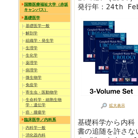
国際医療福祉大学（赤坂
発行年：24th Feb
キャンパス）
基礎医学
基礎医学一般
解剖学
組織学・発生学
生理学
生化学
薬理学
病理学
微生物学
免疫学
寄生虫・医動物学
生命科学・細胞生物
学・遺伝学
拡大表示
癌・腫瘍学
臨床医学／内科系
基礎科学から内科
内科学一般
書の追随を許さない網
消化器内科