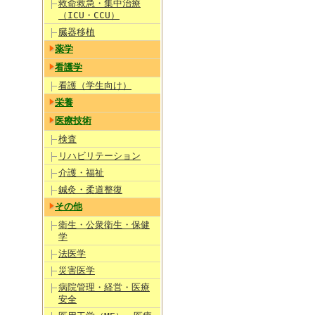
救命救急・集中治療
（ICU・CCU）
臓器移植
薬学
看護学
看護（学生向け）
栄養
医療技術
検査
リハビリテーション
介護・福祉
鍼灸・柔道整復
その他
衛生・公衆衛生・保健
学
法医学
災害医学
病院管理・経営・医療
安全