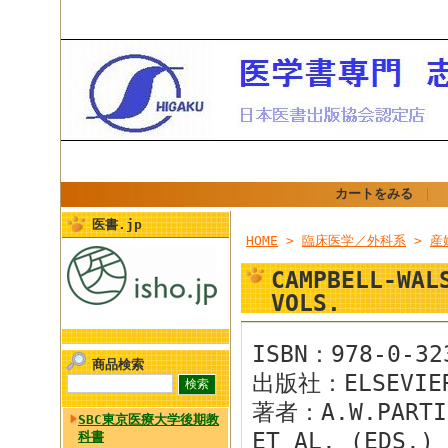
カートをみる
｜
医書.jp
HOME
>
臨床医学／外科系
>
産
CAMPBELL-WAL
VOLS.
ISBN：978-0-32
商品検索
出版社：ELSEVIE
著者：A.W.PARTIN
SBC東京医療大学後期教
ET AL. (EDS.)
科書