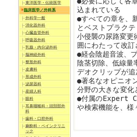
●必要に応じて各章
東洋医学・伝統医学
込まれている
臨床医学／外科系
●すべての章を、
外科学一般
消化器外科
とベストプラクテ
心臓血管外科
小侵襲の尿路変更
呼吸器外科
囲にわたって改訂
乳腺・内分泌外科
●経会陰超音波、
脳神経外科
陰茎切除、低線量
整形外科
皮膚科
デオクリップが追
形成外科
●著名なオピニオ
泌尿器科
分野の大きな変化
産婦人科
●付属のExpert
眼科
や検索機能を、様
耳鼻咽喉科・頭頚部外
科
歯科・口腔外科
麻酔科・ペインクリニ
ック